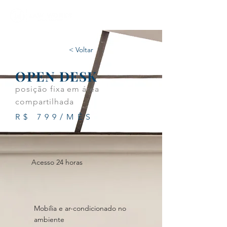
< Voltar
OPEN DESK
posição fixa em área
compartilhada
R$ 799/MÊS
Acesso 24 horas
Mobília e ar-condicionado no
ambiente