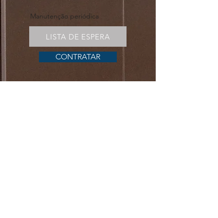
Manutenção periódica
LISTA DE ESPERA
CONTRATAR
Law Works
Quem somos
Comunidade jurídica
Política de Privacidade
Soluções
Escritório virtual
Posições de trabalho
Salas privativas
Acessos
Área do cliente