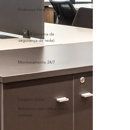
Endereço fiscal e comercial
Firewall (sistema de
segurança de rede)
Monitoramento 24/7
Limpeza diária
Refeitório com café e chá a
vontade