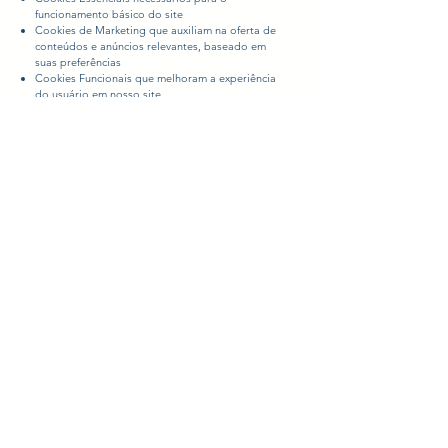
funcionamento básico do site
Cookies de Marketing que auxiliam na oferta de
conteúdos e anúncios relevantes, baseado em
suas preferências
Cookies Funcionais que melhoram a experiência
do usuário em nosso site
Cookies analíticos que auxiliam na coleta de
informações para melhora na performance de
navegação
Ao utilizar nosso site, o usuário concorda com o
uso de
cookies
conforme descrito nesta política.
ALTERAÇÕES NA POLÍTICA DE
PRIVACIDADE
​Reservamo-nos o direito de modificar esta
Política de Privacidade a qualquer momento.
Quaisquer alterações serão publicadas em nosso
site com a data de atualização. Recomendamos
que o usuário consulte regularmente esta página
para manter-se informado sobre as alterações e
práticas de proteção de dados.