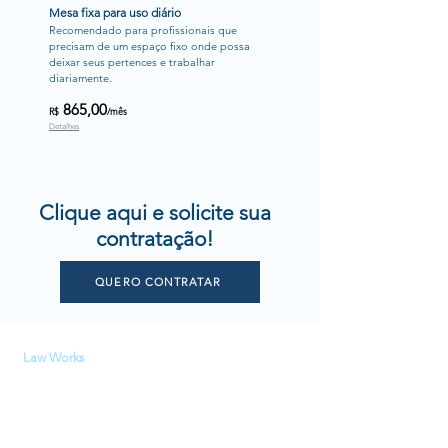
Mesa fixa para uso diário
Recomendado para profissionais que 
precisam de um espaço fixo onde possa 
deixar seus pertences e trabalhar 
diariamente.
865,00
R$
/mês
Detalhes
Clique aqui e solicite sua
contratação!
QUERO CONTRATAR
Law Works
Quem somos
Comunidade jurídica
Política de Privacidade