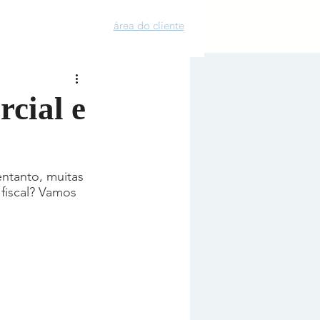
​área do cliente
blog
visitar
cial e
ntanto, muitas 
fiscal? Vamos 