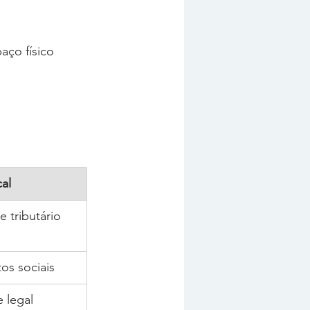
ço físico 
al
e tributário
os sociais
 legal