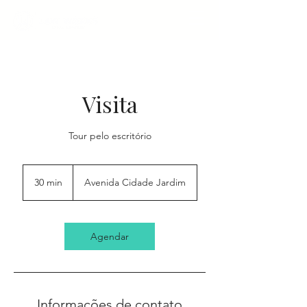
Visita
Tour pelo escritório
30 min
3
Avenida Cidade Jardim
0
m
i
n
Agendar
Informações de contato