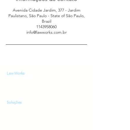
Avenida Cidade Jardim, 377 - Jardim
Paulistano, São Paulo - State of São Paulo,
Brazil
1143958060
info@lawworks.com.br
Law Works
Quem somos
Comunidade jurídica
Política de Privacidade
Soluções
Escritório virtual
Posições de trabalho
Salas privativas