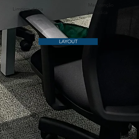
Manutenção
Limpeza diária
periódica
LAYOUT