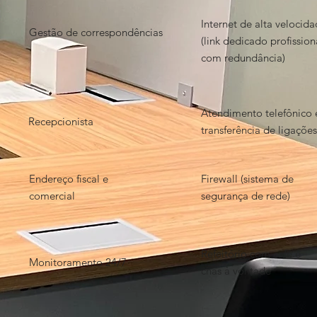
Internet de alta velocid
Gestão de correspondências
(link dedicado profission
com redundância)
Atendimento telefônico 
Recepcionista
transferência de ligações
Endereço fiscal e
Firewall (sistema de
comercial
segurança de rede)
Refeitório com café e
Monitoramento 24/7
chás à vontade