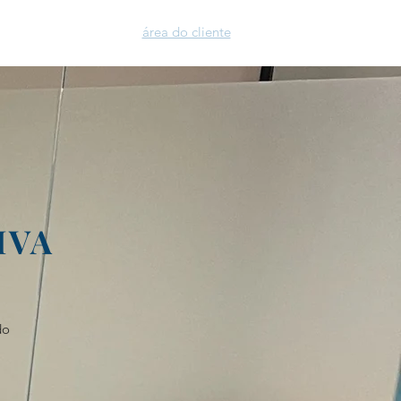
​área do cliente
blog
visitar
IVA
do