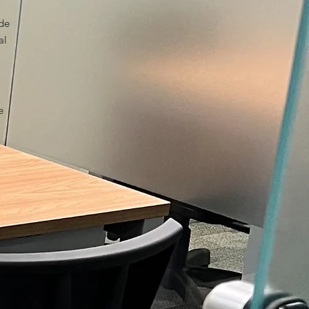
ade
al
e