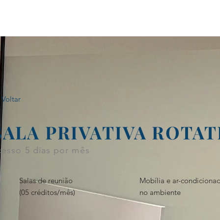
home
planos
galeria
 Voltar
SALA PRIVATIVA ROTAT
cesso 5 dias por mês
Salas de reunião
Mobília e ar-condiciona
(05 créditos/mês)
no ambiente