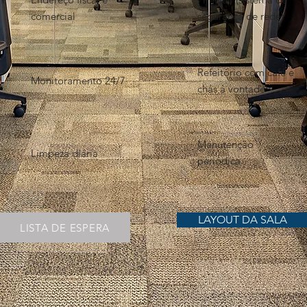
comercial
segurança de rede)
Refeitório com café e
Monitoramento 24/7
chás à vontade
Manutenção
Limpeza diária
periódica
CONTRATAR
LAYOUT DA SALA
LISTA DE ESPERA