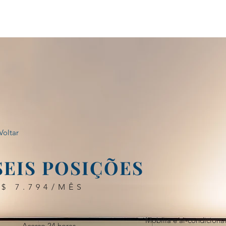
home
planos
galeria
Voltar
SEIS POSIÇÕES
R$ 7.794/MÊS
Mobília e ar-condicion
Acesso 24 horas