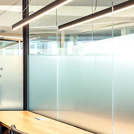
ade
nal
 e
s