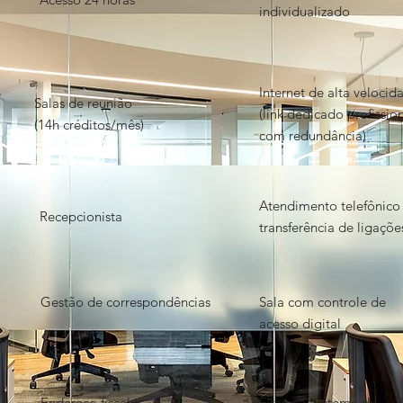
individualizado
Internet de alta velocid
Salas de reunião
(link dedicado profissio
(14h créditos/mês)
com redundância)
Atendimento telefônico
Recepcionista
transferência de ligaçõe
Gestão de correspondências
Sala com controle de
acesso digital
Endereço fiscal e
Firewall (sistema de