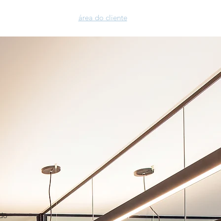
​área do cliente
blog
visitar
ado